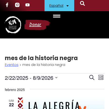
Español
Donar
mes de la historia negra
Eventos
mes de la historia negra
2/22/2025
 - 
8/9/2026
Navegac
Na
Buscar
Lista
Selecciona
de
de
la
febrero 2025
fecha.
vis
búsqued
de
SÁB
y
22
Ev