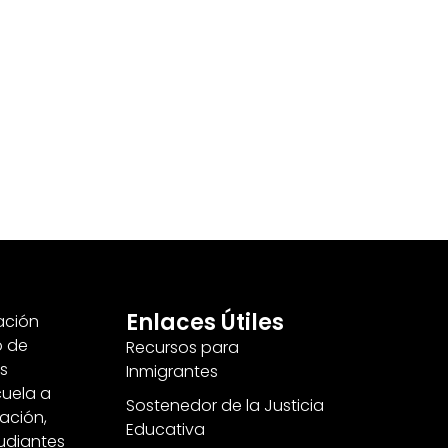
Enlaces Útiles
cación
o de
Recursos para
s
Inmigrantes
uela a
Sostenedor de la Justicia
tación,
Educativa
tudiantes