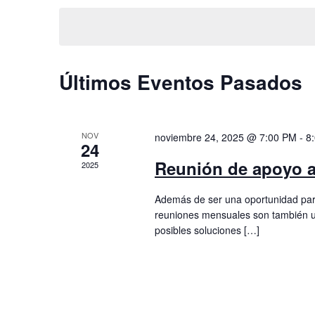
vistas
la
palabra
fecha.
clave.
de
Eventos
Calendario
Últimos Eventos Pasados
de
Eventos
NOV
noviembre 24, 2025 @ 7:00 PM
-
8
24
Reunión de apoyo a
2025
Además de ser una oportunidad para
reuniones mensuales son también u
posibles soluciones […]