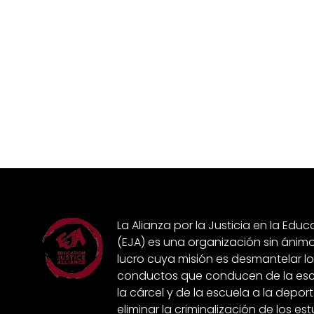
La Alianza por la Justicia en la Edu
(EJA) es una organización sin ánim
lucro cuya misión es desmantelar lo
conductos que conducen de la esc
la cárcel y de la escuela a la depor
eliminar la criminalización de los es