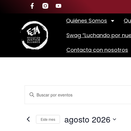
Quiénes Somos
Qu
Swag “Luchando por nue
Contacta con nosotros
Navegación
Introduce
la
de
palabra
clave.
búsqueda
Busca
agosto 2026
Eventos
Este mes
y
para
Selecciona
la